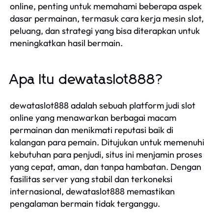
online, penting untuk memahami beberapa aspek
dasar permainan, termasuk cara kerja mesin slot,
peluang, dan strategi yang bisa diterapkan untuk
meningkatkan hasil bermain.
Apa Itu dewataslot888?
dewataslot888 adalah sebuah platform judi slot
online yang menawarkan berbagai macam
permainan dan menikmati reputasi baik di
kalangan para pemain. Ditujukan untuk memenuhi
kebutuhan para penjudi, situs ini menjamin proses
yang cepat, aman, dan tanpa hambatan. Dengan
fasilitas server yang stabil dan terkoneksi
internasional, dewataslot888 memastikan
pengalaman bermain tidak terganggu.