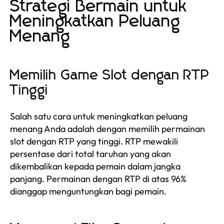
Strategi Bermain untuk
Meningkatkan Peluang
Menang
Memilih Game Slot dengan RTP
Tinggi
Salah satu cara untuk meningkatkan peluang
menang Anda adalah dengan memilih permainan
slot dengan RTP yang tinggi. RTP mewakili
persentase dari total taruhan yang akan
dikembalikan kepada pemain dalam jangka
panjang. Permainan dengan RTP di atas 96%
dianggap menguntungkan bagi pemain.