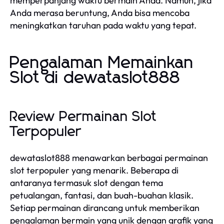
memperpanjang waktu bermain Anda. Namun, jika
Anda merasa beruntung, Anda bisa mencoba
meningkatkan taruhan pada waktu yang tepat.
Pengalaman Memainkan
Slot di dewataslot888
Review Permainan Slot
Terpopuler
dewataslot888 menawarkan berbagai permainan
slot terpopuler yang menarik. Beberapa di
antaranya termasuk slot dengan tema
petualangan, fantasi, dan buah-buahan klasik.
Setiap permainan dirancang untuk memberikan
pengalaman bermain yang unik dengan grafik yang