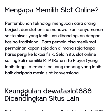
Mengapa Memilih Slot Online?
Pertumbuhan teknologi mengubah cara orang
berjudi, dan slot online menawarkan kenyamanan
serta akses yang lebih luas dibandingkan dengan
kasino tradisional. Para pemain bisa menikmati
permainan kapan saja dan di mana saja tanpa
harus pergi ke lokasi fisik. Selain itu, slot online
sering kali memiliki RTP (Return to Player) yang
lebih tinggi, memberi peluang menang yang lebih
baik daripada mesin slot konvensional.
Keunggulan dewataslot888
Dibandingkan Situs Lain