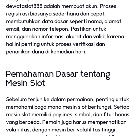
dewataslot888 adalah membuat akun. Proses
registrasi biasanya sederhana dan cepat,
membutuhkan data dasar seperti nama, alamat
email, dan nomor telepon. Pastikan untuk
menggunakan informasi akurat dan valid, karena
hal ini penting untuk proses verifikasi dan
penarikan dana di kemudian hari.
Pemahaman Dasar tentang
Mesin Slot
Sebelum terjun ke dalam permainan, penting untuk
memahami bagaimana mesin slot berfungsi. Setiap
mesin slot memiliki paylines, simbol, dan fitur bonus
yang berbeda. Pemain juga harus memperhatikan
volatilitas, dengan mesin ber volatilitas tinggi