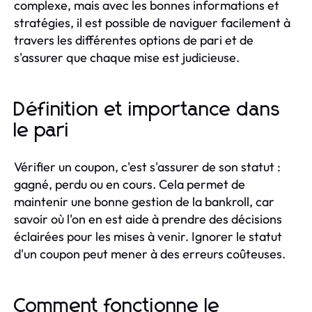
complexe, mais avec les bonnes informations et
stratégies, il est possible de naviguer facilement à
travers les différentes options de pari et de
s'assurer que chaque mise est judicieuse.
Définition et importance dans
le pari
Vérifier un coupon, c'est s'assurer de son statut :
gagné, perdu ou en cours. Cela permet de
maintenir une bonne gestion de la bankroll, car
savoir où l'on en est aide à prendre des décisions
éclairées pour les mises à venir. Ignorer le statut
d'un coupon peut mener à des erreurs coûteuses.
Comment fonctionne le