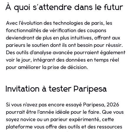
À quoi s'attendre dans le futur
Avec l'évolution des technologies de paris, les
fonctionnalités de vérification des coupons
deviendront de plus en plus intuitives, offrant aux
parieurs le soutien dont ils ont besoin pour réussir.
Des outils d'analyse avancée pourraient également
voir le jour, intégrant des données en temps réel
pour améliorer la prise de décision.
Invitation à tester Paripesa
Si vous n'avez pas encore essayé Paripesa, 2026
pourrait être l'année idéale pour le faire. Que vous
soyez novice ou un parieur expérimenté, cette
plateforme vous offre des outils et des ressources