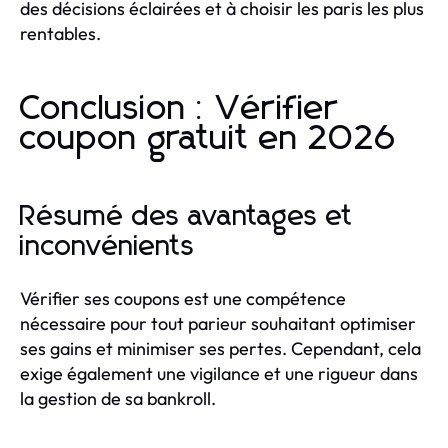
des décisions éclairées et à choisir les paris les plus
rentables.
Conclusion : Vérifier
coupon gratuit en 2026
Résumé des avantages et
inconvénients
Vérifier ses coupons est une compétence
nécessaire pour tout parieur souhaitant optimiser
ses gains et minimiser ses pertes. Cependant, cela
exige également une vigilance et une rigueur dans
la gestion de sa bankroll.