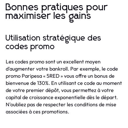
Bonnes pratiques pour
maximiser les gains
Utilisation stratégique des
codes promo
Les codes promo sont un excellent moyen
d'augmenter votre bankroll. Par exemple, le code
promo Paripesa « 5RED » vous offre un bonus de
bienvenue de 130%. En utilisant ce code au moment
de votre premier dépôt, vous permettez à votre
capital de croissance exponentielle dès le départ.
N'oubliez pas de respecter les conditions de mise
associées à ces promotions.