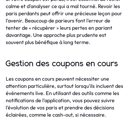
calme et d'analyser ce qui a mal tourné. Revoir les
paris perdants peut offrir une précieuse leçon pour
l'avenir. Beaucoup de parieurs font l'erreur de
tenter de « récupérer » leurs pertes en pariant
davantage. Une approche plus prudente est
souvent plus bénéfique à long terme.
Gestion des coupons en cours
Les coupons en cours peuvent nécessiter une
attention particulière, surtout lorsqu'ils incluent des
événements live. En utilisant des outils comme les
notifications de l'application, vous pouvez suivre
l'évolution de vos paris et prendre des décisions
éclairées, comme le cash-out, si nécessaire.