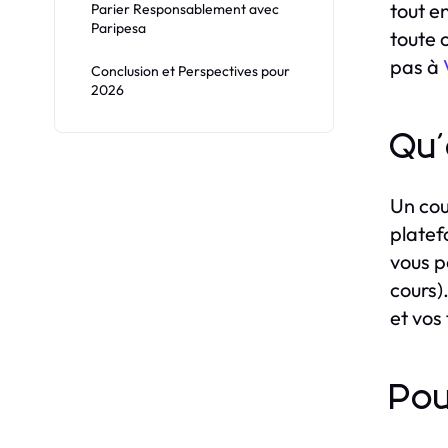
tout e
Parier Responsablement avec
Paripesa
toute 
pas à
Conclusion et Perspectives pour
2026
Qu'
Un cou
platef
vous p
cours)
et vos
Pou