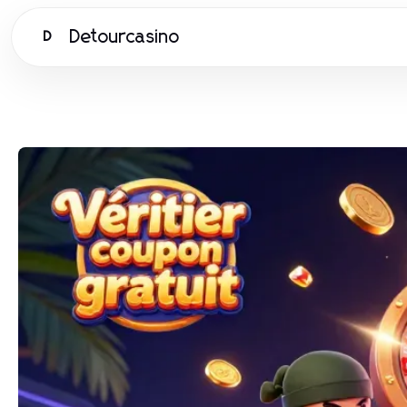
Detourcasino
D