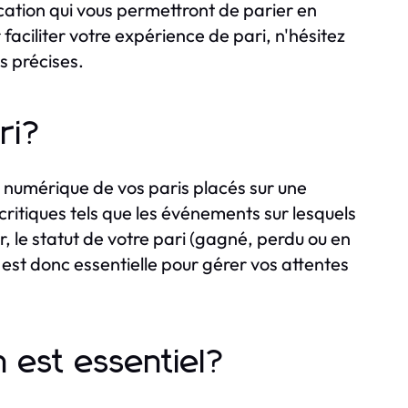
ication qui vous permettront de parier en
faciliter votre expérience de pari, n'hésitez
s précises.
ri?
 numérique de vos paris placés sur une
ritiques tels que les événements sur lesquels
r, le statut de votre pari (gagné, perdu ou en
 est donc essentielle pour gérer vos attentes
 est essentiel?