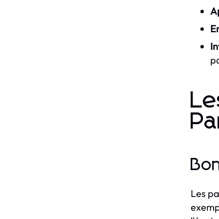
Ap
Er
I
pa
Le
Pa
Bon
Les pa
exempl