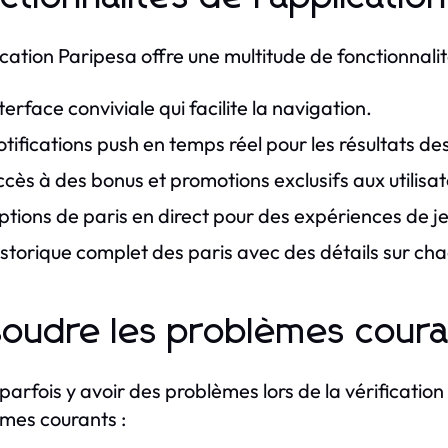
ication Paripesa offre une multitude de fonctionnalité
terface conviviale qui facilite la navigation.
tifications push en temps réel pour les résultats d
cès à des bonus et promotions exclusifs aux utilisa
tions de paris en direct pour des expériences de j
storique complet des paris avec des détails sur ch
oudre les problèmes couran
t parfois y avoir des problèmes lors de la vérificatio
mes courants :