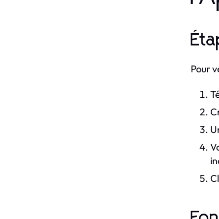
Éta
Pour v
Té
C
Un
Vo
in
Cl
Fon