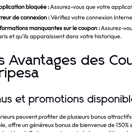
plication bloquée :
Assurez-vous que votre applicat
reur de connexion :
Vérifiez votre connexion Intern
nformations manquantes sur le coupon :
Assurez-vou
ris et qu’ils apparaissent dans votre historique.
s Avantages des Co
ripesa
us et promotions disponib
rieurs peuvent profiter de plusieurs bonus attract
e, offre un généreux bonus de bienvenue de 130% su